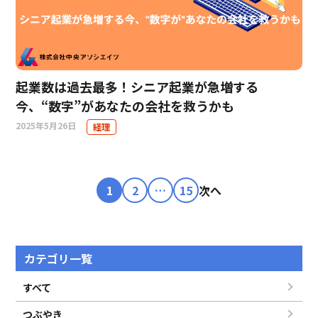
起業数は過去最多！シニア起業が急増する
今、“数字”があなたの会社を救うかも
2025年5月26日
経理
投
1
2
…
15
次へ
稿
ナ
カテゴリ一覧
ビ
すべて
ゲ
つぶやき